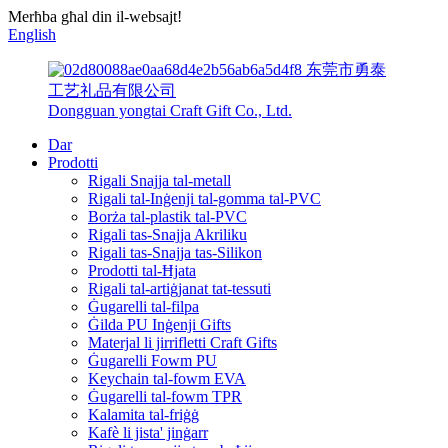
Merħba għal din il-websajt!
English
东莞市勇泰
工艺礼品有限公司
Dongguan yongtai Craft Gift Co., Ltd.
Dar
Prodotti
Rigali Snajja tal-metall
Rigali tal-Inġenji tal-gomma tal-PVC
Borża tal-plastik tal-PVC
Rigali tas-Snajja Akriliku
Rigali tas-Snajja tas-Silikon
Prodotti tal-Ħjata
Rigali tal-artiġjanat tat-tessuti
Ġugarelli tal-filpa
Ġilda PU Inġenji Gifts
Materjal li jirrifletti Craft Gifts
Ġugarelli Fowm PU
Keychain tal-fowm EVA
Ġugarelli tal-fowm TPR
Kalamita tal-friġġ
Kafè li jista' jinġarr