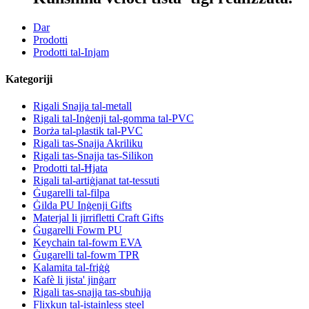
Dar
Prodotti
Prodotti tal-Injam
Kategoriji
Rigali Snajja tal-metall
Rigali tal-Inġenji tal-gomma tal-PVC
Borża tal-plastik tal-PVC
Rigali tas-Snajja Akriliku
Rigali tas-Snajja tas-Silikon
Prodotti tal-Ħjata
Rigali tal-artiġjanat tat-tessuti
Ġugarelli tal-filpa
Ġilda PU Inġenji Gifts
Materjal li jirrifletti Craft Gifts
Ġugarelli Fowm PU
Keychain tal-fowm EVA
Ġugarelli tal-fowm TPR
Kalamita tal-friġġ
Kafè li jista' jinġarr
Rigali tas-snajja tas-sbuħija
Flixkun tal-istainless steel