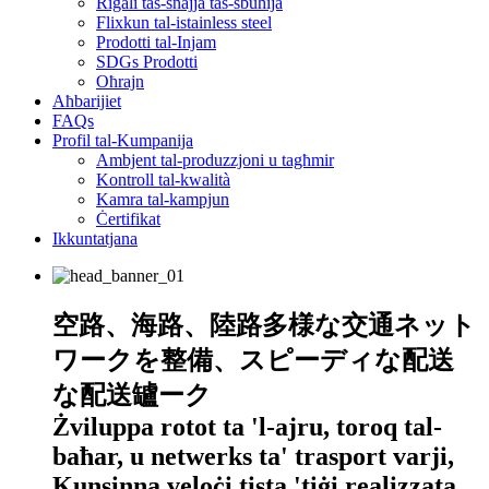
Rigali tas-snajja tas-sbuħija
Flixkun tal-istainless steel
Prodotti tal-Injam
SDGs Prodotti
Oħrajn
Aħbarijiet
FAQs
Profil tal-Kumpanija
Ambjent tal-produzzjoni u tagħmir
Kontroll tal-kwalità
Kamra tal-kampjun
Ċertifikat
Ikkuntatjana
空路、海路、陸路多様な交通ネット
ワークを整備、スピーディな配送
な配送罏ーク
Żviluppa rotot ta 'l-ajru, toroq tal-
baħar, u netwerks ta' trasport varji,
Kunsinna veloċi tista 'tiġi realizzata.