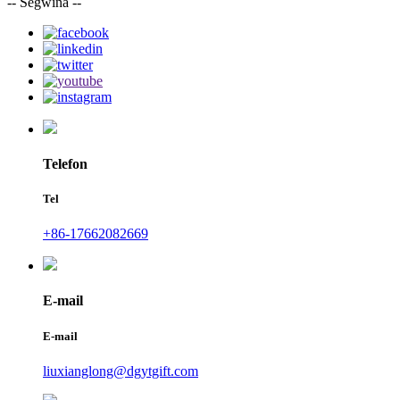
-- Segwina --
Telefon
Tel
+86-17662082669
E-mail
E-mail
liuxianglong@dgytgift.com