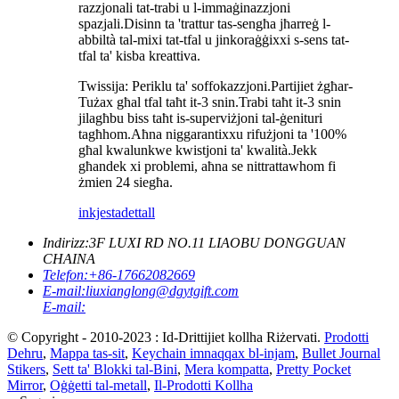
razzjonali tat-trabi u l-immaġinazzjoni
spazjali.Disinn ta 'trattur tas-sengħa jħarreġ l-
abbiltà tal-mixi tat-tfal u jinkoraġġixxi s-sens tat-
tfal ta' kisba kreattiva.
Twissija: Periklu ta' soffokazzjoni.Partijiet żgħar-
Tużax għal tfal taħt it-3 snin.Trabi taħt it-3 snin
jilagħbu biss taħt is-superviżjoni tal-ġenituri
tagħhom.Aħna niggarantixxu rifużjoni ta '100%
għal kwalunkwe kwistjoni ta' kwalità.Jekk
għandek xi problemi, aħna se nittrattawhom fi
żmien 24 siegħa.
inkjesta
dettall
Indirizz:
3F LUXI RD NO.11 LIAOBU DONGGUAN
CHAINA
Telefon:
+86-17662082669
E-mail:
liuxianglong@dgytgift.com
E-mail:
© Copyright - 2010-2023 : Id-Drittijiet kollha Riżervati.
Prodotti
Dehru
,
Mappa tas-sit
,
Keychain imnaqqax bl-injam
,
Bullet Journal
Stikers
,
Sett ta' Blokki tal-Bini
,
Mera kompatta
,
Pretty Pocket
Mirror
,
Oġġetti tal-metall
,
Il-Prodotti Kollha