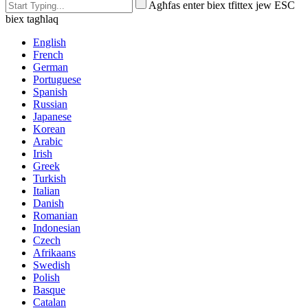
Agħfas enter biex tfittex jew ESC
biex tagħlaq
English
French
German
Portuguese
Spanish
Russian
Japanese
Korean
Arabic
Irish
Greek
Turkish
Italian
Danish
Romanian
Indonesian
Czech
Afrikaans
Swedish
Polish
Basque
Catalan