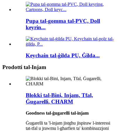
Pupa tal-gomma tal-PVC, Doll
keyrin...
Keychain tal-ġilda PU, Ġilda...
Prodotti tal-Injam
Blokki tal-Bini, Injam, Tfal,
Ġugarelli, CHARM
Goodness tal-ġugarelli tal-injam
Ġugarelli ta 'l-injam jistgħu jispiraw l-interessi
tat-tfal u jrawmu l-għarfien ta' kombinazzjoni