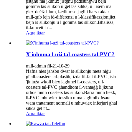
jistgħu ma jkunux jistgħu jiddistingwu bejn
gomma tas-silikon u ġel tas-silika, u l-isem ma
ġiex deċiż.Illum, l-editur se jagħti ħarsa aktar
mill-qrib lejn id-differenzi u l-klassifikazzjonijiet
bejn is-silikonju u l-gomma tas-silikon.Bħalissa,
il-kunċett ta'...
Aqra iktar
X'inhuma l-użi tal-coasters tal-PVC?
mill-admin fil-21-10-29
Ħafna nies jaħsbu dwar is-silikonju meta niġu
għall-coasters tal-plastik, iżda fil-fatt il-PVC jista
'jintuża wkoll biex jagħmel il-coasters, u l-
coasters tal-PVC għandhom il-vantaġġ li jkunu
orħos minn coasters tas-silikon.Barra minn hekk,
il-PVC mhuwiex tossiku u ma jagħmilx ħsara
wara trattament normali u mhuwiex inferjuri għal
silica gel f't...
Aqra iktar