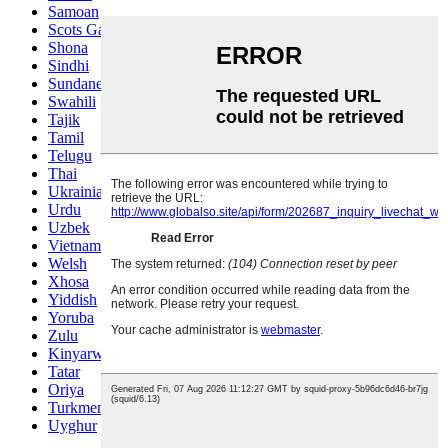
Samoan
Scots Gaelic
Shona
Sindhi
Sundanese
Swahili
Tajik
Tamil
Telugu
Thai
Ukrainian
Urdu
Uzbek
Vietnamese
Welsh
Xhosa
Yiddish
Yoruba
Zulu
Kinyarwanda
Tatar
Oriya
Turkmen
Uyghur