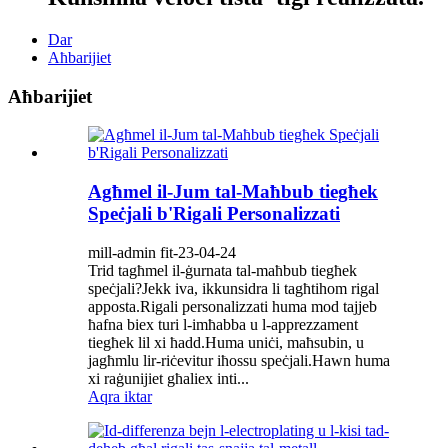
Dar
Aħbarijiet
Aħbarijiet
Agħmel il-Jum tal-Maħbub tiegħek
Speċjali b'Rigali Personalizzati
mill-admin fit-23-04-24
Trid tagħmel il-ġurnata tal-maħbub tiegħek
speċjali?Jekk iva, ikkunsidra li tagħtihom rigal
apposta.Rigali personalizzati huma mod tajjeb
ħafna biex turi l-imħabba u l-apprezzament
tiegħek lil xi ħadd.Huma uniċi, maħsubin, u
jagħmlu lir-riċevitur iħossu speċjali.Hawn huma
xi raġunijiet għaliex inti...
Aqra iktar