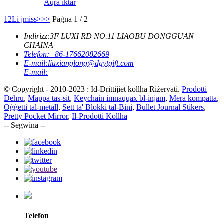
Aqra iktar
1
2
Li jmiss>
>>
Paġna 1 / 2
Indirizz:
3F LUXI RD NO.11 LIAOBU DONGGUAN
CHAINA
Telefon:
+86-17662082669
E-mail:
liuxianglong@dgytgift.com
E-mail:
© Copyright - 2010-2023 : Id-Drittijiet kollha Riżervati.
Prodotti
Dehru
,
Mappa tas-sit
,
Keychain imnaqqax bl-injam
,
Mera kompatta
,
Oġġetti tal-metall
,
Sett ta' Blokki tal-Bini
,
Bullet Journal Stikers
,
Pretty Pocket Mirror
,
Il-Prodotti Kollha
-- Segwina --
Telefon