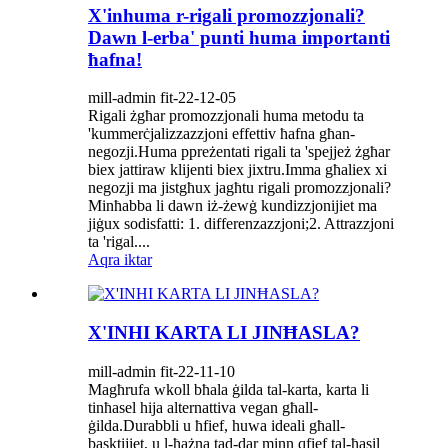
X'inhuma r-rigali promozzjonali?
Dawn l-erba' punti huma importanti
ħafna!
mill-admin fit-22-12-05
Rigali żgħar promozzjonali huma metodu ta
'kummerċjalizzazzjoni effettiv ħafna għan-
negozji.Huma ppreżentati rigali ta 'spejjeż żgħar
biex jattiraw klijenti biex jixtru.Imma għaliex xi
negozji ma jistgħux jagħtu rigali promozzjonali?
Minħabba li dawn iż-żewġ kundizzjonijiet ma
jiġux sodisfatti: 1. differenzazzjoni;2. Attrazzjoni
ta 'rigal....
Aqra iktar
X'INHI KARTA LI JINĦASLA?
mill-admin fit-22-11-10
Magħrufa wkoll bħala ġilda tal-karta, karta li
tinħasel hija alternattiva vegan għall-
ġilda.Durabbli u ħfief, huwa ideali għall-
basktijiet, u l-ħażna tad-dar minn qfief tal-ħasil