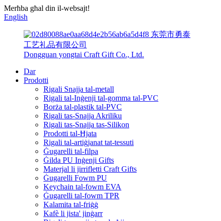
Merħba għal din il-websajt!
English
东莞市勇泰
工艺礼品有限公司
Dongguan yongtai Craft Gift Co., Ltd.
Dar
Prodotti
Rigali Snajja tal-metall
Rigali tal-Inġenji tal-gomma tal-PVC
Borża tal-plastik tal-PVC
Rigali tas-Snajja Akriliku
Rigali tas-Snajja tas-Silikon
Prodotti tal-Ħjata
Rigali tal-artiġjanat tat-tessuti
Ġugarelli tal-filpa
Ġilda PU Inġenji Gifts
Materjal li jirrifletti Craft Gifts
Ġugarelli Fowm PU
Keychain tal-fowm EVA
Ġugarelli tal-fowm TPR
Kalamita tal-friġġ
Kafè li jista' jinġarr