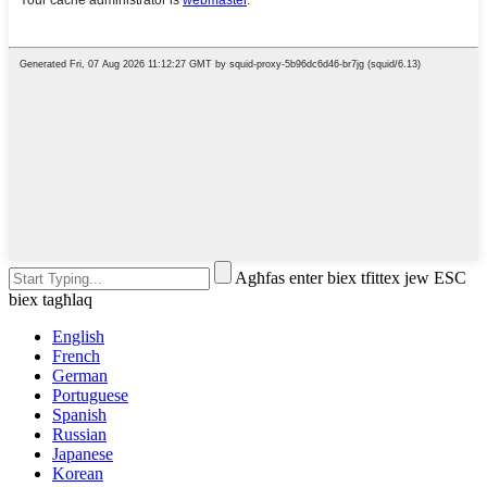
Agħfas enter biex tfittex jew ESC
biex tagħlaq
English
French
German
Portuguese
Spanish
Russian
Japanese
Korean