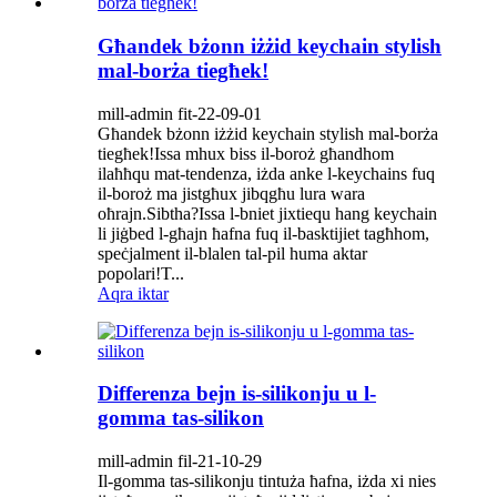
Għandek bżonn iżżid keychain stylish
mal-borża tiegħek!
mill-admin fit-22-09-01
Għandek bżonn iżżid keychain stylish mal-borża
tiegħek!Issa mhux biss il-boroż għandhom
ilaħħqu mat-tendenza, iżda anke l-keychains fuq
il-boroż ma jistgħux jibqgħu lura wara
oħrajn.Sibtha?Issa l-bniet jixtiequ hang keychain
li jiġbed l-għajn ħafna fuq il-basktijiet tagħhom,
speċjalment il-blalen tal-pil huma aktar
popolari!T...
Aqra iktar
Differenza bejn is-silikonju u l-
gomma tas-silikon
mill-admin fil-21-10-29
Il-gomma tas-silikonju tintuża ħafna, iżda xi nies