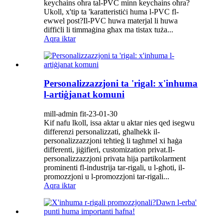
keychains oħra tal-PVC minn keychains oħra?
Ukoll, x'tip ta 'karatteristiċi huma l-PVC fl-
ewwel post?Il-PVC huwa materjal li huwa
diffiċli li timmaġina għax ma tistax tuża...
Aqra iktar
Personalizzazzjoni ta 'rigal: x'inhuma
l-artiġjanat komuni
mill-admin fit-23-01-30
Kif nafu lkoll, issa aktar u aktar nies qed isegwu
differenzi personalizzati, għalhekk il-
personalizzazzjoni teħtieġ li tagħmel xi ħaġa
differenti, jiġifieri, customization privat.Il-
personalizzazzjoni privata hija partikolarment
prominenti fl-industrija tar-rigali, u l-għoti, il-
promozzjoni u l-promozzjoni tar-rigali...
Aqra iktar