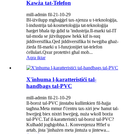
Kawża tat-Telefon
mill-admin fil-21-10-29
Bl-iżvilupp mgħaġġel tax-xjenza u t-teknoloġija,
l-industrija tal-kosmetoloġija tat-teknoloġija
ħarġet bħala tip ġdid ta 'industrija.Il-marki tal-IT
tal-moda se jiżviluppaw hekk kif is-suq
jiddiversifika.Qed jiddiversifika bi tweġiba għaż-
żieda fil-marki u l-funzjonijiet tat-telefon
ċellulari.Qxur protettivi għal mob...
Aqra iktar
X'inhuma l-karatteristiċi tal-
handbags tal-PVC
mill-admin fil-21-10-29
Il-boroż tal-PVC jinstabu kullimkien fil-ħajja
tagħna.Meta mmur f'ċentru tax-xiri jew ħanut tal-
ħwejjeġ biex nixtri ħwejjeġ, nuża wkoll borża
tal-PVC.Taf il-karatteristiċi tal-boroż tal-PVC?
Kulħadd jogħġobha.1. Konvenjenza Ħfief u
artab, jista 'jinħażen meta jintuża u jintewa...