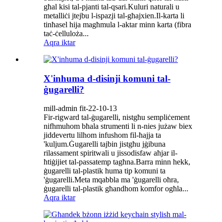
għal kisi tal-pjanti tal-qsari.Kuluri naturali u
metalliċi jtejbu l-ispazji tal-għajxien.Il-karta li
tinħasel hija magħmula l-aktar minn karta (fibra
taċ-ċelluloża...
Aqra iktar
X'inhuma d-disinji komuni tal-
ġugarelli?
mill-admin fit-22-10-13
Fir-rigward tal-ġugarelli, nistgħu sempliċement
nifhmuhom bħala strumenti li n-nies jużaw biex
jiddevertu lilhom infushom fil-ħajja ta
'kuljum.Ġugarelli tajbin jistgħu jġibuna
rilassament spiritwali u jissodisfaw aħjar il-
ħtiġijiet tal-passatemp tagħna.Barra minn hekk,
ġugarelli tal-plastik huma tip komuni ta
'ġugarelli.Meta mqabbla ma 'ġugarelli oħra,
ġugarelli tal-plastik għandhom komfor ogħla...
Aqra iktar