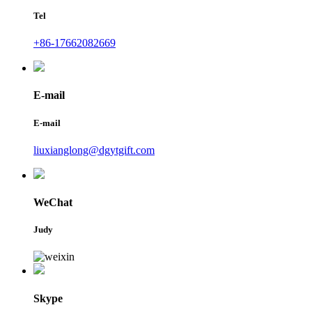
Tel
+86-17662082669
E-mail
E-mail
liuxianglong@dgytgift.com
WeChat
Judy
Skype