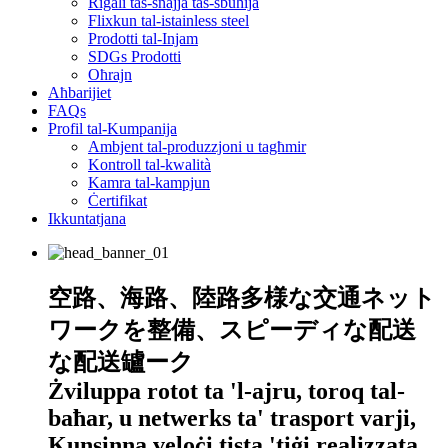
Rigali tas-snajja tas-sbuħija
Flixkun tal-istainless steel
Prodotti tal-Injam
SDGs Prodotti
Oħrajn
Aħbarijiet
FAQs
Profil tal-Kumpanija
Ambjent tal-produzzjoni u tagħmir
Kontroll tal-kwalità
Kamra tal-kampjun
Ċertifikat
Ikkuntatjana
空路、海路、陸路多様な交通ネット
ワークを整備、スピーディな配送
な配送罏ーク
Żviluppa rotot ta 'l-ajru, toroq tal-
baħar, u netwerks ta' trasport varji,
Kunsinna veloċi tista 'tiġi realizzata.