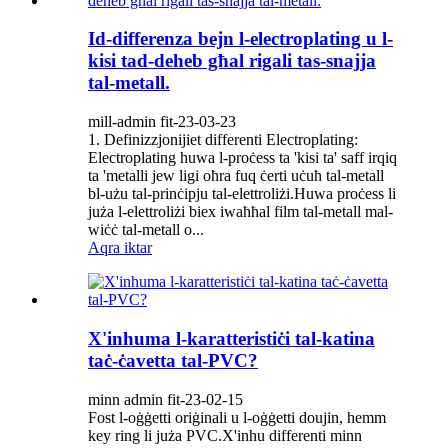
Id-differenza bejn l-electroplating u l-
kisi tad-deheb għal rigali tas-snajja
tal-metall.
mill-admin fit-23-03-23
1. Definizzjonijiet differenti Electroplating:
Electroplating huwa l-proċess ta 'kisi ta' saff irqiq
ta 'metalli jew ligi oħra fuq ċerti uċuħ tal-metall
bl-użu tal-prinċipju tal-elettroliżi.Huwa proċess li
juża l-elettroliżi biex iwaħħal film tal-metall mal-
wiċċ tal-metall o...
Aqra iktar
X'inhuma l-karatteristiċi tal-katina
taċ-ċavetta tal-PVC?
minn admin fit-23-02-15
Fost l-oġġetti oriġinali u l-oġġetti doujin, hemm
key ring li juża PVC.X'inhu differenti minn